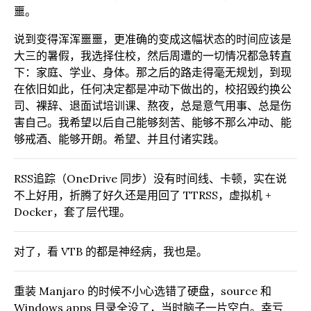
噩。
说到变得浑浑噩噩，更准确的变成这幅状态的时间应该是
大三的暑假，我选择住校，然后周遭的一切情况都急转直
下：家庭、学业、身体。那之后的路走得毫无规划，到现
在依旧如此，任何决定都是冲动下做出的，校招毁约换公
司、裸辞、退面试培训课、熬夜，总是意气用事、总是伤
害自己。我希望以后自己能够刻苦、能够不那么冲动、能
够戒酒、能够开朗。希望、并且付诸实践。
RSS追踪（OneDrive 同步）没有时间线、卡顿，实在说
不上好用，折腾了好久还是用回了 TTRSS，虚拟机 +
Docker，套了层代理。
对了，看 VTB 的都是神经病，我也是。
重装 Manjaro 的时候不小心选错了硬盘，source 和
Windows apps 目录全没了，当时脑子一片空白。幸亏