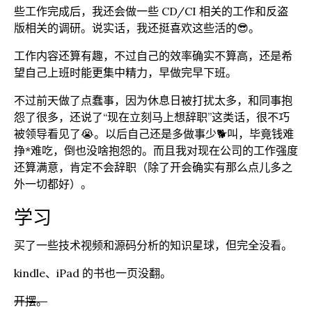
些工作完成后，我还会做一些 CD/CI 相关的工作和反盗
版相关的调研。说实话，我还挺喜欢这些活的😎。
工作内容还算有趣，不过自己的效率确实不算高，还是希
望自己上班时能更集中精力，早做完早下班。
不过前天做了点蠢事，因为休息日被打扰太多，和同事抱
怨了很多，还说了“现在立刻马上想辞职”这类话，很不巧
被领导看见了😭。以后自己还是多做事少🐕叫，毕竟钱难
挣*难吃，倒也没啥抱怨的。而且我对现在公司的工作强度
还算满意，肯定不会辞职（除了开会确实有那么点儿多之
外一切都好）。
学习
买了一些技术视频和源码分析的知识星球，但完全没看。
kindle、iPad 的书也一页没翻。
开摆。