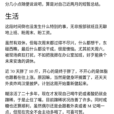
分几小点随便说说吧，算是对自己近两月的短暂总结。
生活
这段时间倒也没发生什么特别的事，无非按部就班且无聊
地上班、盼周末、盼工资。
虽然有双休，但每次周末都过得不尽兴，什么都想干，东
碰西瞧，最后什么都没干成，很是懊恼。尤其前天周六，
被现场疯狂打扰，不如把我摁在办公室加班，好歹能换个
未来安逸的调休。
近 70 天胖了 10 斤，开心的是终于胖了，不开心的是体脂
也跟着在往上涨。原因嘛，当然是健身环搁置了，还天天
外卖炸鸡汉堡披萨。计划这周开始重新健起来。
糊涂活了二十多年，现在才发现自己喝牛奶或者酸奶就会
蹿稀，于是止住了嘴，目前蹿稀状况改善了许多。同时戒
糖也还算顺利，虽然偶尔还是会跟着外卖或者 M 记喝一
点，但现在完全不会主动多喝了，可喜可贺。