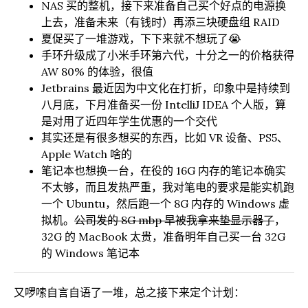
NAS 买的整机，接下来准备自己买个好点的电源换
上去，准备未来（有钱时）再添三块硬盘组 RAID
夏促买了一堆游戏，下下来就不想玩了😭
手环升级成了小米手环第六代，十分之一的价格获得
AW 80% 的体验，很值
Jetbrains 最近因为中文化在打折，印象中是持续到
八月底，下月准备买一份 IntelliJ IDEA 个人版，算
是对用了近四年学生优惠的一个交代
其实还是有很多想买的东西，比如 VR 设备、PS5、
Apple Watch 啥的
笔记本也想换一台，在役的 16G 内存的笔记本确实
不太够，而且发热严重，我对笔电的要求是能实机跑
一个 Ubuntu，然后跑一个 8G 内存的 Windows 虚
拟机。
公司发的 8G mbp 早被我拿来垫显示器了
，
32G 的 MacBook 太贵，准备明年自己买一台 32G
的 Windows 笔记本
又啰嗦自言自语了一堆，总之接下来定个计划：